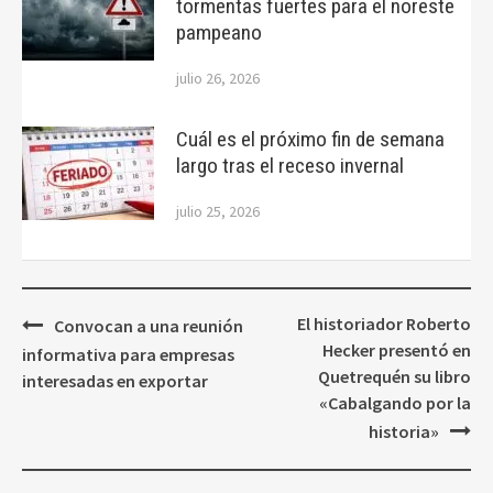
tormentas fuertes para el noreste
pampeano
julio 26, 2026
Cuál es el próximo fin de semana
largo tras el receso invernal
julio 25, 2026
Navegación
El historiador Roberto
Convocan a una reunión
de
Hecker presentó en
informativa para empresas
entradas
Quetrequén su libro
interesadas en exportar
«Cabalgando por la
historia»