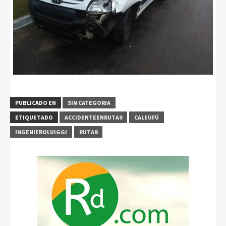
PUBLICADO EN
SIN CATEGORIA
ETIQUETADO
ACCIDENTEENRUTA9
CALEUFÚ
INGENIEROLUIGGI
RUTA9