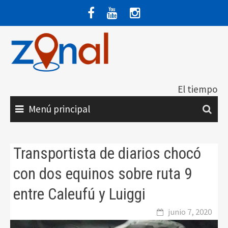
Saltar
al
contenido
El tiempo
Menú principal
Transportista de diarios chocó
con dos equinos sobre ruta 9
entre Caleufú y Luiggi
junio 7, 2020