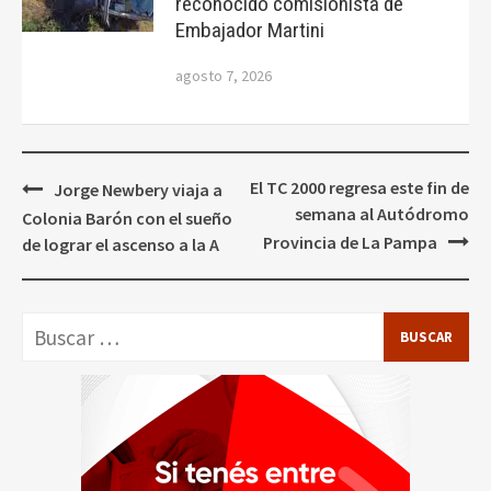
reconocido comisionista de
Embajador Martini
agosto 7, 2026
Navegación
El TC 2000 regresa este fin de
Jorge Newbery viaja a
de
semana al Autódromo
Colonia Barón con el sueño
entradas
Provincia de La Pampa
de lograr el ascenso a la A
Buscar: