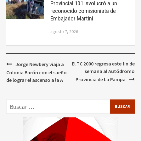
Provincial 101 involucró a un
reconocido comisionista de
Embajador Martini
agosto 7, 2026
Navegación
El TC 2000 regresa este fin de
Jorge Newbery viaja a
de
semana al Autódromo
Colonia Barón con el sueño
entradas
Provincia de La Pampa
de lograr el ascenso a la A
Buscar: