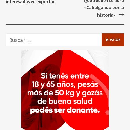
entradas
Quetrequén su libro
interesadas en exportar
«Cabalgando por la
historia»
Buscar: