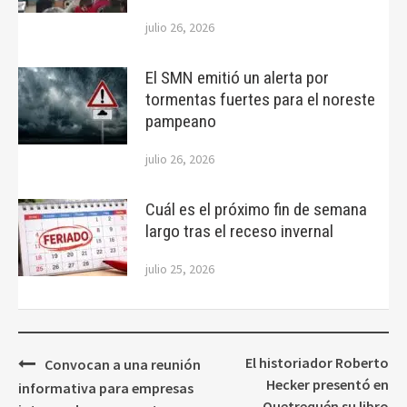
julio 26, 2026
El SMN emitió un alerta por
tormentas fuertes para el noreste
pampeano
julio 26, 2026
Cuál es el próximo fin de semana
largo tras el receso invernal
julio 25, 2026
Navegación
El historiador Roberto
Convocan a una reunión
de
Hecker presentó en
informativa para empresas
Quetrequén su libro