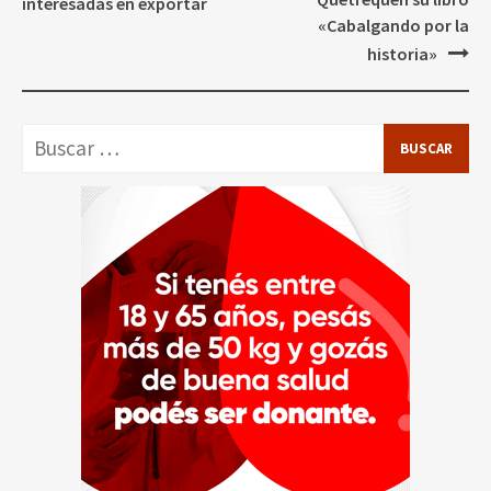
entradas
interesadas en exportar
«Cabalgando por la
historia»
Buscar: