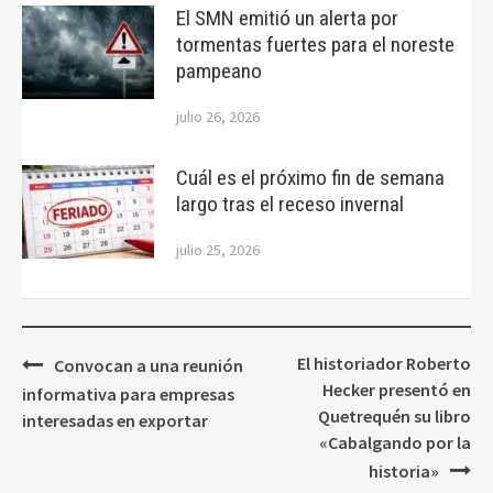
El SMN emitió un alerta por
tormentas fuertes para el noreste
pampeano
julio 26, 2026
Cuál es el próximo fin de semana
largo tras el receso invernal
julio 25, 2026
Navegación
El historiador Roberto
Convocan a una reunión
de
Hecker presentó en
informativa para empresas
entradas
Quetrequén su libro
interesadas en exportar
«Cabalgando por la
historia»