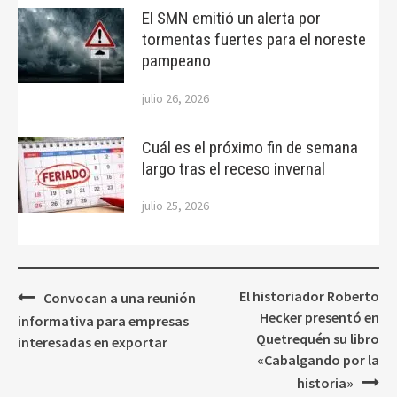
El SMN emitió un alerta por
tormentas fuertes para el noreste
pampeano
julio 26, 2026
Cuál es el próximo fin de semana
largo tras el receso invernal
julio 25, 2026
Navegación
El historiador Roberto
Convocan a una reunión
de
Hecker presentó en
informativa para empresas
entradas
Quetrequén su libro
interesadas en exportar
«Cabalgando por la
historia»