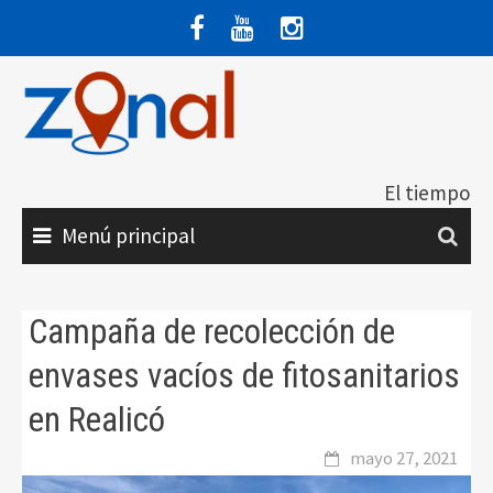
Saltar
al
contenido
El tiempo
Menú principal
Campaña de recolección de
envases vacíos de fitosanitarios
en Realicó
mayo 27, 2021