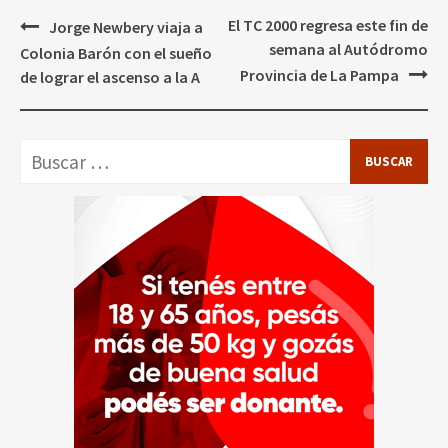
Navegación
El TC 2000 regresa este fin de
Jorge Newbery viaja a
de
semana al Autódromo
Colonia Barón con el sueño
entradas
Provincia de La Pampa
de lograr el ascenso a la A
Buscar: