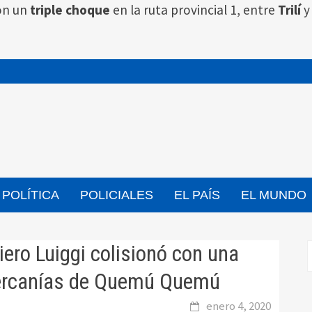
on un
triple choque
en la ruta provincial 1, entre
Trilí
POLÍTICA
POLICIALES
EL PAÍS
EL MUNDO
ero Luiggi colisionó con una
 cercanías de Quemú Quemú
enero 4, 2020