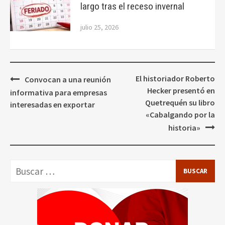
largo tras el receso invernal
julio 25, 2026
Navegación
El historiador Roberto
Convocan a una reunión
de
Hecker presentó en
informativa para empresas
entradas
Quetrequén su libro
interesadas en exportar
«Cabalgando por la
historia»
Buscar: