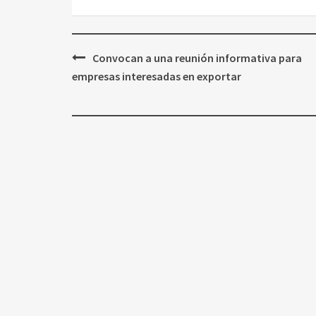
Navegación
Convocan a una reunión informativa para
de
empresas interesadas en exportar
entradas