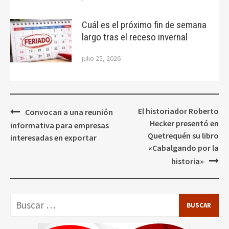
Cuál es el próximo fin de semana
largo tras el receso invernal
julio 25, 2026
Navegación
El historiador Roberto
Convocan a una reunión
de
Hecker presentó en
informativa para empresas
entradas
Quetrequén su libro
interesadas en exportar
«Cabalgando por la
historia»
Buscar: