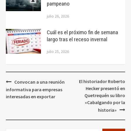
pampeano
julio 26, 2026
Cuál es el próximo fin de semana
largo tras el receso invernal
julio 25, 2026
Navegación
El historiador Roberto
Convocan a una reunión
de
Hecker presentó en
informativa para empresas
entradas
Quetrequén su libro
interesadas en exportar
«Cabalgando por la
historia»