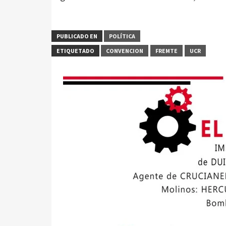
PUBLICADO EN
POLÍTICA
ETIQUETADO
CONVENCION
FREMTE
UCR