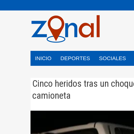
Saltar
al
contenido
INICIO
DEPORTES
SOCIALES
Cinco heridos tras un choqu
camioneta