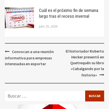
Cuál es el próximo fin de semana
largo tras el receso invernal
julio 25, 2026
Navegación
El historiador Roberto
Convocan a una reunión
de
Hecker presentó en
informativa para empresas
entradas
Quetrequén su libro
interesadas en exportar
«Cabalgando por la
historia»
Buscar: