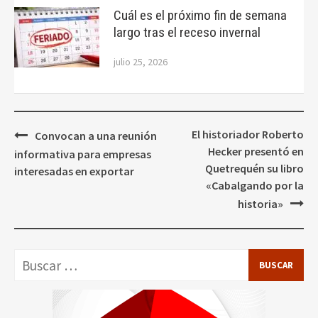
Cuál es el próximo fin de semana
largo tras el receso invernal
julio 25, 2026
Navegación
El historiador Roberto
Convocan a una reunión
de
Hecker presentó en
informativa para empresas
entradas
Quetrequén su libro
interesadas en exportar
«Cabalgando por la
historia»
Buscar: