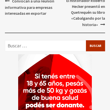
Navegación
El historiador Roberto
Convocan a una reunión
de
Hecker presentó en
informativa para empresas
entradas
Quetrequén su libro
interesadas en exportar
«Cabalgando por la
historia»
Buscar: