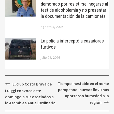
demorado por resistirse, negarse al
test de alcoholemia y no presentar
la documentación de la camioneta
agosto 4, 2026
La policía interceptó a cazadores
furtivos
julio 22, 2026
Navegación
Tiempo inestable en el norte
El club Costa Brava de
de
pampeano: nuevas lloviznas
Luiggi convoca este
entradas
aportaron humedad a la
domingo a sus asociados a
región
la Asamblea Anual Ordinaria