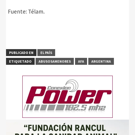
Fuente: Télam.
PUBLICADO EN
EL PAÍS
ETIQUETADO
ABUSOSAMENORES
AFA
ARGENTINA