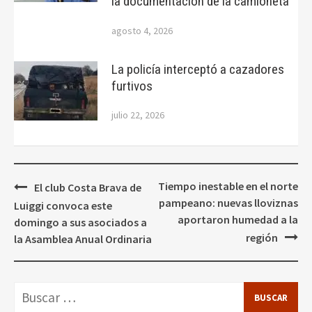
la documentación de la camioneta
agosto 4, 2026
La policía interceptó a cazadores
furtivos
julio 22, 2026
Navegación
Tiempo inestable en el norte
El club Costa Brava de
de
pampeano: nuevas lloviznas
Luiggi convoca este
entradas
aportaron humedad a la
domingo a sus asociados a
región
la Asamblea Anual Ordinaria
Buscar: