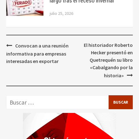
largo tras el receso invernal
julio 25, 2026
Navegación
El historiador Roberto
Convocan a una reunión
de
Hecker presentó en
informativa para empresas
entradas
Quetrequén su libro
interesadas en exportar
«Cabalgando por la
historia»
Buscar: