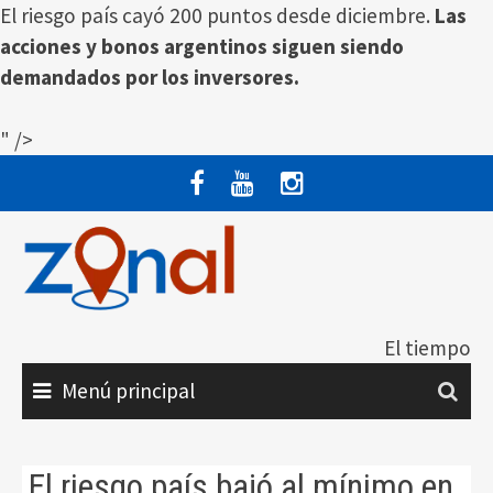
El riesgo país cayó 200 puntos desde diciembre.
Las
acciones y bonos argentinos siguen siendo
demandados por los inversores.
" />
Saltar
al
contenido
El tiempo
Menú principal
El riesgo país bajó al mínimo en