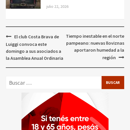
julio 22, 2026
Navegación
Tiempo inestable en el norte
El club Costa Brava de
de
pampeano: nuevas lloviznas
Luiggi convoca este
entradas
aportaron humedad a la
domingo a sus asociados a
región
la Asamblea Anual Ordinaria
Buscar: