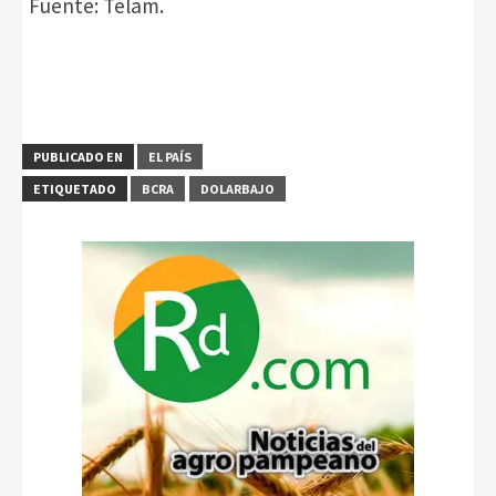
Fuente: Télam.
PUBLICADO EN
EL PAÍS
ETIQUETADO
BCRA
DOLARBAJO