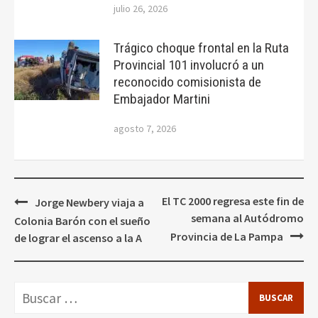
julio 26, 2026
Trágico choque frontal en la Ruta
Provincial 101 involucró a un
reconocido comisionista de
Embajador Martini
agosto 7, 2026
Navegación
El TC 2000 regresa este fin de
Jorge Newbery viaja a
de
semana al Autódromo
Colonia Barón con el sueño
entradas
Provincia de La Pampa
de lograr el ascenso a la A
Buscar: