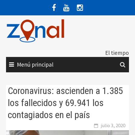
Saltar
al
contenido
El tiempo
Menú principal
Coronavirus: ascienden a 1.385
los fallecidos y 69.941 los
contagiados en el país
julio 3, 2020