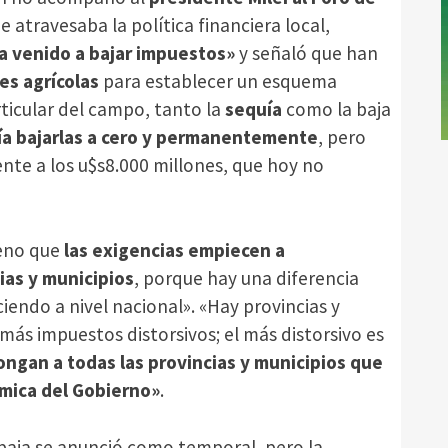
 atravesaba la política financiera local,
a venido a bajar impuestos»
y señaló que han
es agrícolas
para establecer un esquema
rticular del campo, tanto la
sequía
como la baja
a bajarlas a cero y permanentemente
, pero
ente a los u$s8.000 millones, que hoy no
eno que
las exigencias empiecen a
ias y municipios
, porque hay una diferencia
endo a nivel nacional». «Hay provincias y
ás impuestos distorsivos; el más distorsivo es
ngan a todas las provincias y municipios que
ómica del Gobierno»
.
baja se anunció como temporal, pero la