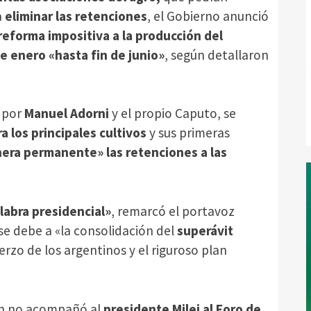
a
eliminar las retenciones
, el Gobierno anunció
reforma impositiva a la producción del
de enero «hasta fin de junio»
, según detallaron
 por
Manuel Adorni
y el propio Caputo, se
a los principales cultivos
y sus primeras
era permanente» las retenciones a las
alabra presidencial»
, remarcó el portavoz
 se debe a «la consolidación del
superávit
erzo de los argentinos y el riguroso plan
ien no acompañó al
presidente Milei al Foro de