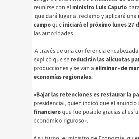
reunirse con el
ministro Luis Caputo
par
que dará lugar al reclamo y aplicará una
campo
que
iniciará el próximo lunes 27 
las autoridades
.A través de una conferencia encabezada
explicó que se
reducirán las alícuotas par
producciones y se van a
eliminar «de man
economías regionales.
«Bajar las retenciones es restaurar la p
presidencial, quien indicó que el anuncio
financiero
que fue posible gracias al esfu
económico riguroso».
A su turno, el ministro de Economía, qu