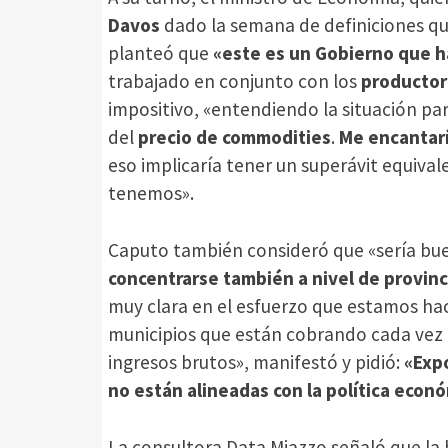
Davos
dado la semana de definiciones que
planteó que
«este es un Gobierno que h
trabajado en conjunto con los
productor
impositivo, «entendiendo la situación pa
del
precio de commodities
.
Me encantarí
eso implicaría tener un superávit equival
tenemos».
Caputo también consideró que «sería bu
concentrarse también a nivel de provinc
muy clara en el esfuerzo que estamos haci
municipios que están cobrando cada vez m
ingresos brutos», manifestó y pidió:
«Expo
no están alineadas con la política econ
La consultora Data Miazzo señaló que la 