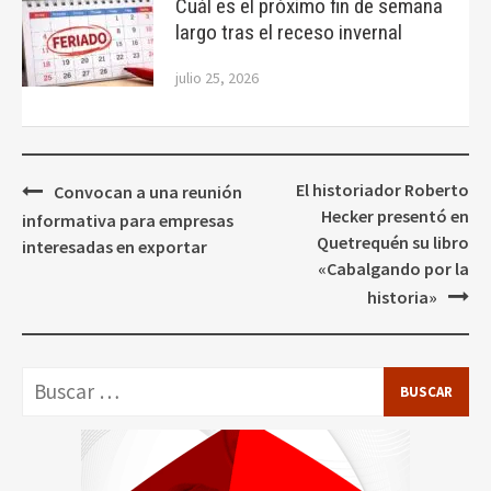
Cuál es el próximo fin de semana
largo tras el receso invernal
julio 25, 2026
Navegación
El historiador Roberto
Convocan a una reunión
de
Hecker presentó en
informativa para empresas
entradas
Quetrequén su libro
interesadas en exportar
«Cabalgando por la
historia»
Buscar: