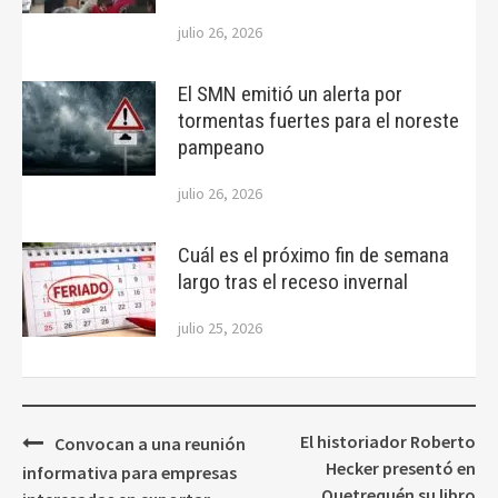
julio 26, 2026
El SMN emitió un alerta por
tormentas fuertes para el noreste
pampeano
julio 26, 2026
Cuál es el próximo fin de semana
largo tras el receso invernal
julio 25, 2026
Navegación
El historiador Roberto
Convocan a una reunión
de
Hecker presentó en
informativa para empresas
Quetrequén su libro