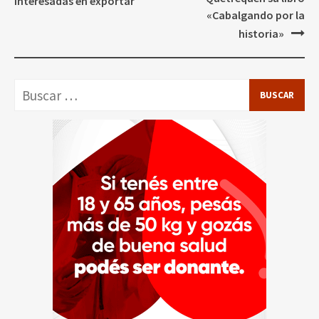
entradas
interesadas en exportar
«Cabalgando por la
historia»
Buscar: