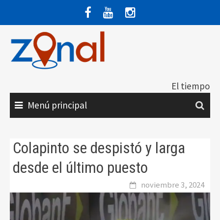
Saltar
al
contenido
El tiempo
Menú principal
Colapinto se despistó y larga
desde el último puesto
noviembre 3, 2024