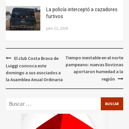
La policía interceptó a cazadores
furtivos
julio 22, 2026
Navegación
Tiempo inestable en el norte
El club Costa Brava de
de
pampeano: nuevas lloviznas
Luiggi convoca este
entradas
aportaron humedad a la
domingo a sus asociados a
región
la Asamblea Anual Ordinaria
Buscar: