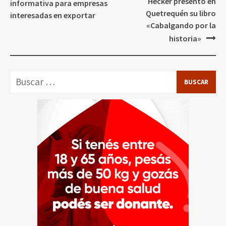
de
Hecker presentó en
informativa para empresas
entradas
Quetrequén su libro
interesadas en exportar
«Cabalgando por la
historia»
Buscar: